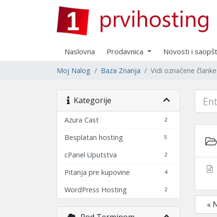
Naslovna
Prodavnica
Novosti i saopš
Moj Nalog
Baza Znanja
Vidi označene člank
Kategorije
Azura Cast
2
Besplatan hosting
5
cPanel Uputstva
2
Pitanja pre kupovine
4
WordPress Hosting
2
« 