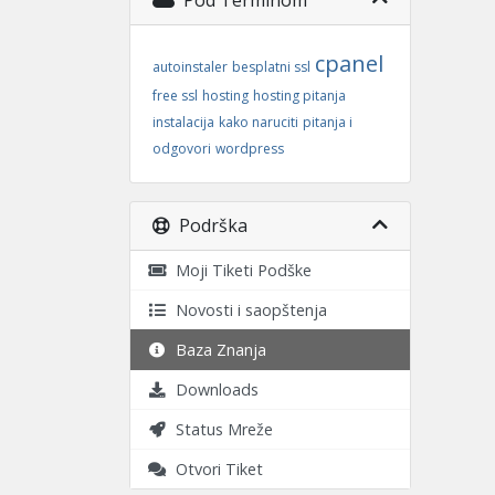
Pod Terminom
cpanel
autoinstaler
besplatni ssl
free ssl
hosting
hosting pitanja
instalacija
kako naruciti
pitanja i
odgovori
wordpress
Podrška
Moji Tiketi Podške
Novosti i saopštenja
Baza Znanja
Downloads
Status Mreže
Otvori Tiket