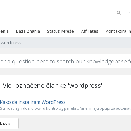
tenja
Baza Znanja
Status Mreže
Affiliates
Kontaktiraj 
e wordpress
Vidi označene članke 'wordpress'
Kako da instaliram WordPress
Svi hosting nalozi u okviru kontrolog panela cPanel imaju opciju za automatsk
Nazad