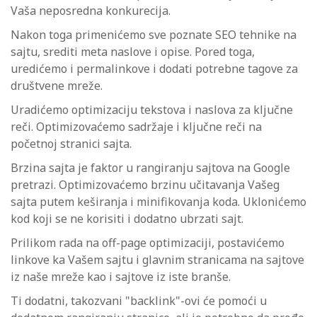
Vaša neposredna konkurecija.
Nakon toga primenićemo sve poznate SEO tehnike na
sajtu, srediti meta naslove i opise. Pored toga,
uredićemo i permalinkove i dodati potrebne tagove za
društvene mreže.
Uradićemo optimizaciju tekstova i naslova za ključne
reči. Optimizovaćemo sadržaje i ključne reči na
početnoj stranici sajta.
Brzina sajta je faktor u rangiranju sajtova na Google
pretrazi. Optimizovaćemo brzinu učitavanja Vašeg
sajta putem keširanja i minifikovanja koda. Uklonićemo
kod koji se ne korisiti i dodatno ubrzati sajt.
Prilikom rada na off-page optimizaciji, postavićemo
linkove ka Vašem sajtu i glavnim stranicama na sajtove
iz naše mreže kao i sajtove iz iste branše.
Ti dodatni, takozvani "backlink"-ovi će pomoći u