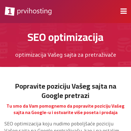
SEO optimizacija
optimizacija Vašeg sajta za pretraživače
Popravite poziciju Vašeg sajta na
Google pretrazi
Tu smo da Vam pomognemo da popravite poziciju Vašeg
sajta na Google-u i ostvarite više poseta i prodaja
SEO optimizacija koju nudimo poboljšaće poziciju
Vašeg sajta na Google pretraživaču, kao i na ostalim