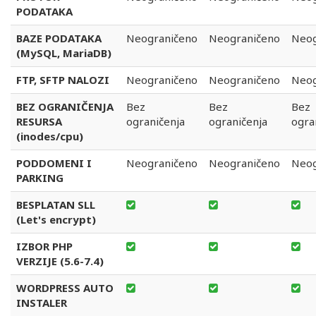
PODATAKA
BAZE PODATAKA
Neograničeno
Neograničeno
Neog
(MySQL, MariaDB)
FTP, SFTP NALOZI
Neograničeno
Neograničeno
Neog
BEZ OGRANIČENJA
Bez
Bez
Bez
RESURSA
ograničenja
ograničenja
ogra
(inodes/cpu)
PODDOMENI I
Neograničeno
Neograničeno
Neog
PARKING
BESPLATAN SLL
(Let's encrypt)
IZBOR PHP
VERZIJE (5.6-7.4)
WORDPRESS AUTO
INSTALER