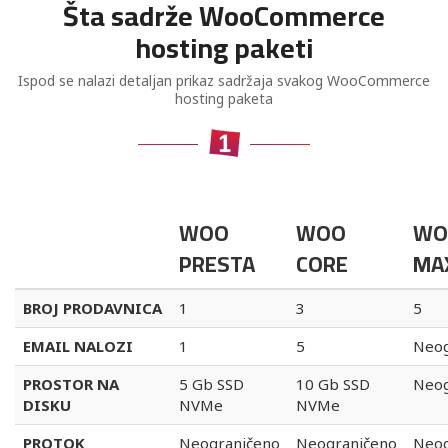
Šta sadrže WooCommerce
hosting paketi
Ispod se nalazi detaljan prikaz sadržaja svakog WooCommerce
hosting paketa
WOO
WOO
WO
PRESTA
CORE
MA
BROJ PRODAVNICA
1
3
5
EMAIL NALOZI
1
5
Neog
PROSTOR NA
5 Gb SSD
10 Gb SSD
Neog
DISKU
NVMe
NVMe
PROTOK
Neograničeno
Neograničeno
Neog