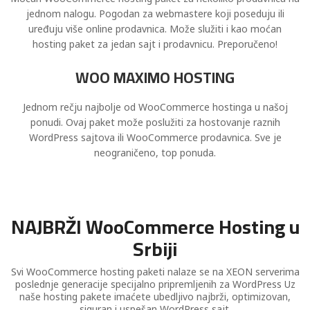
jednom nalogu. Pogodan za webmastere koji poseduju ili
uređuju više online prodavnica. Može služiti i kao moćan
hosting paket za jedan sajt i prodavnicu. Preporučeno!
WOO MAXIMO HOSTING
Jednom rečju najbolje od WooCommerce hostinga u našoj
ponudi. Ovaj paket može poslužiti za hostovanje raznih
WordPress sajtova ili WooCommerce prodavnica. Sve je
neograničeno, top ponuda.
NAJBRŽI WooCommerce Hosting u
Srbiji
Svi WooCommerce hosting paketi nalaze se na XEON serverima
poslednje generacije specijalno pripremljenih za WordPress
Uz
naše hosting pakete imaćete ubedljivo najbrži, optimizovan,
siguran i uspešan WordPress sajt.