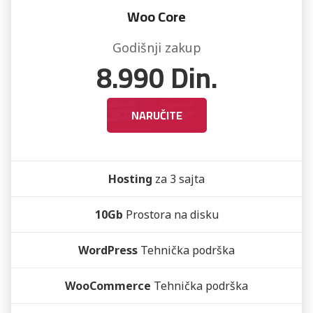
Woo Core
Godišnji zakup
8.990
Din.
NARUČITE
Hosting
za 3 sajta
10Gb
Prostora na disku
WordPress
Tehnička podrška
WooCommerce
Tehnička podrška