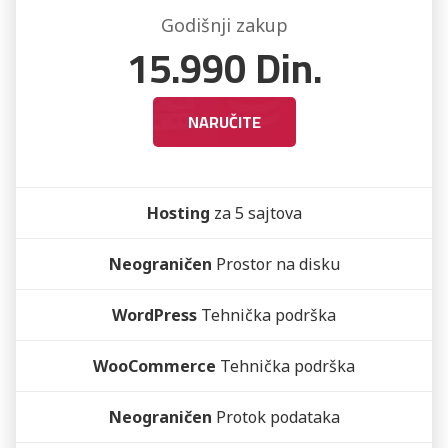
Godišnji zakup
15.990
Din.
NARUČITE
Hosting
za 5 sajtova
Neograničen
Prostor na disku
WordPress
Tehnička podrška
WooCommerce
Tehnička podrška
Neograničen
Protok podataka