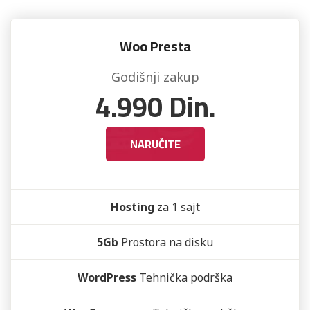
Woo Presta
Godišnji zakup
4.990
Din.
NARUČITE
Hosting
za 1 sajt
5Gb
Prostora na disku
WordPress
Tehnička podrška