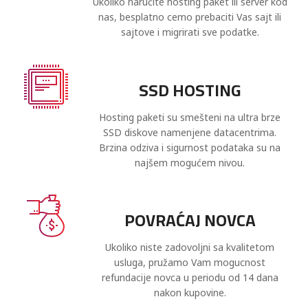
Ukoliko naručite hosting paket ili server kod
nas, besplatno cemo prebaciti Vas sajt ili
sajtove i migrirati sve podatke.
SSD HOSTING
Hosting paketi su smešteni na ultra brze
SSD diskove namenjene datacentrima.
Brzina odziva i sigurnost podataka su na
najšem mogućem nivou.
POVRAĆAJ NOVCA
Ukoliko niste zadovoljni sa kvalitetom
usluga, pružamo Vam mogucnost
refundacije novca u periodu od 14 dana
nakon kupovine.