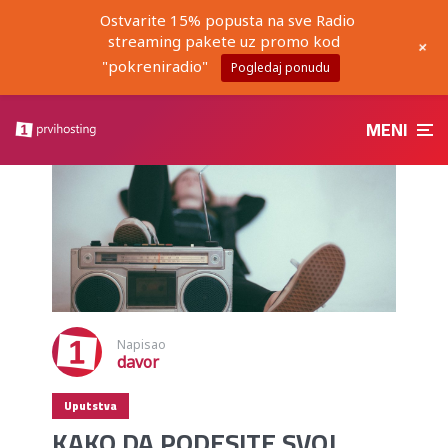
Ostvarite 15% popusta na sve Radio
streaming pakete uz promo kod
+
"pokreniradio"
Pogledaj ponudu
MENI
Napisao
davor
Uputstva
KAKO DA PODESITE SVOJ