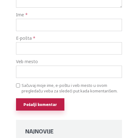
Ime
*
E-pošta
*
Veb mesto
Sačuvaj moje ime, e-poštu i veb mesto u ovom
pregledaču veba za sledeći put kada komentarišem.
Alternative:
NAJNOVIJE