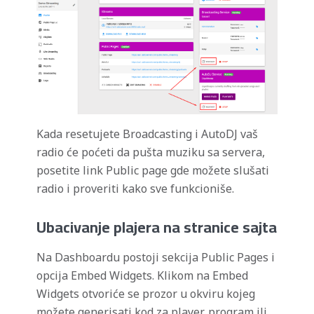
Kada resetujete Broadcasting i AutoDJ vaš
radio će poćeti da pušta muziku sa servera,
posetite link Public page gde možete slušati
radio i proveriti kako sve funkcioniše.
Ubacivanje plajera na stranice sajta
Na Dashboardu postoji sekcija Public Pages i
opcija Embed Widgets. Klikom na Embed
Widgets otvoriće se prozor u okviru kojeg
možete generisati kod za player, program ili