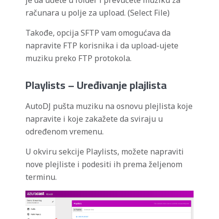
je da uđete u folder i prevučete muziku za
računara u polje za upload. (Select File)
Takođe, opcija SFTP vam omogućava da
napravite FTP korisnika i da upload-ujete
muziku preko FTP protokola.
Playlists – Uređivanje plajlista
AutoDJ pušta muziku na osnovu plejlista koje
napravite i koje zakažete da sviraju u
određenom vremenu.
U okviru sekcije Playlists, možete napraviti
nove plejliste i podesiti ih prema željenom
terminu.