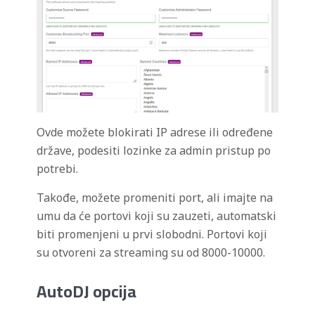
Ovde možete blokirati IP adrese ili određene
države, podesiti lozinke za admin pristup po
potrebi.
Takođe, možete promeniti port, ali imajte na
umu da će portovi koji su zauzeti, automatski
biti promenjeni u prvi slobodni. Portovi koji
su otvoreni za streaming su od 8000-10000.
AutoDJ opcija