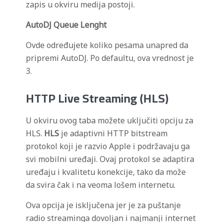
zapis u okviru medija postoji.
AutoDJ Queue Lenght
Ovde određujete koliko pesama unapred da
pripremi AutoDJ. Po defaultu, ova vrednost je
3.
HTTP Live Streaming (HLS)
U okviru ovog taba možete uključiti opciju za
HLS.
HLS
je adaptivni HTTP bitstream
protokol koji je razvio Apple i podržavaju ga
svi mobilni uređaji. Ovaj protokol se adaptira
uređaju i kvalitetu konekcije, tako da može
da svira čak i na veoma lošem internetu.
Ova opcija je isključena jer je za puštanje
radio streaminga dovoljan i najmanji internet