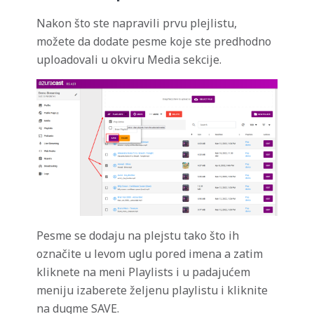
Nakon što ste napravili prvu plejlistu,
možete da dodate pesme koje ste predhodno
uploadovali u okviru Media sekcije.
Pesme se dodaju na plejstu tako što ih
označite u levom uglu pored imena a zatim
kliknete na meni Playlists i u padajućem
meniju izaberete željenu playlistu i kliknite
na dugme SAVE.