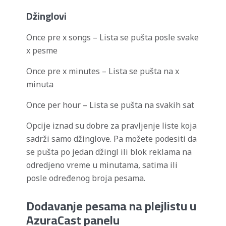
Džinglovi
Once pre x songs – Lista se pušta posle svake
x pesme
Once pre x minutes – Lista se pušta na x
minuta
Once per hour – Lista se pušta na svakih sat
Opcije iznad su dobre za pravljenje liste koja
sadrži samo džinglove. Pa možete podesiti da
se pušta po jedan džingl ili blok reklama na
odredjeno vreme u minutama, satima ili
posle određenog broja pesama.
Dodavanje pesama na plejlistu u
AzuraCast panelu