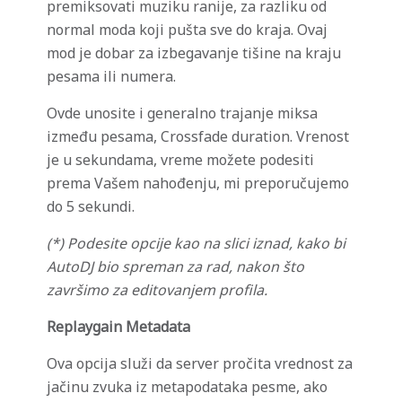
premiksovati muziku ranije, za razliku od
normal moda koji pušta sve do kraja. Ovaj
mod je dobar za izbegavanje tišine na kraju
pesama ili numera.
Ovde unosite i generalno trajanje miksa
između pesama, Crossfade duration. Vrenost
je u sekundama, vreme možete podesiti
prema Vašem nahođenju, mi preporučujemo
do 5 sekundi.
(*) Podesite opcije kao na slici iznad, kako bi
AutoDJ bio spreman za rad, nakon što
završimo za editovanjem profila.
Replaygain Metadata
Ova opcija služi da server pročita vrednost za
jačinu zvuka iz metapodataka pesme, ako