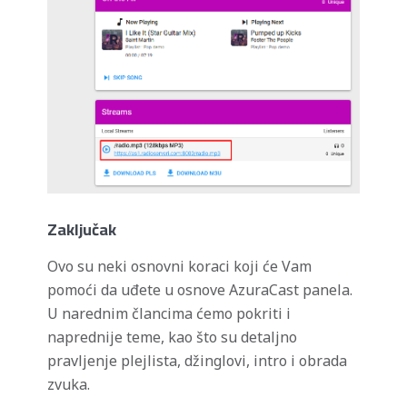
Zaključak
Ovo su neki osnovni koraci koji će Vam
pomoći da uđete u osnove AzuraCast panela.
U narednim člancima ćemo pokriti i
naprednije teme, kao što su detaljno
pravljenje plejlista, džinglovi, intro i obrada
zvuka.