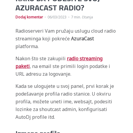
AZURACAST RADIO?
Dodaj komentar
06/03/2023
7 min. čitanja
Radioserveri Vam pružaju uslugu cloud radio
streaminga koji pokreće
AzuraCast
platforma.
Nakon što ste zakupili
radio streaming
paketi
, na email ste primili login podatke i
URL adresu za logovanje.
Kada se ulogujete u svoj panel, prvi korak je
podešavanje profila radio stanice. U okviru
profila, možete uneti ime, websajt, podesiti
lozinke za shoutcast admin, konfigurisati
AutoDj profile itd.