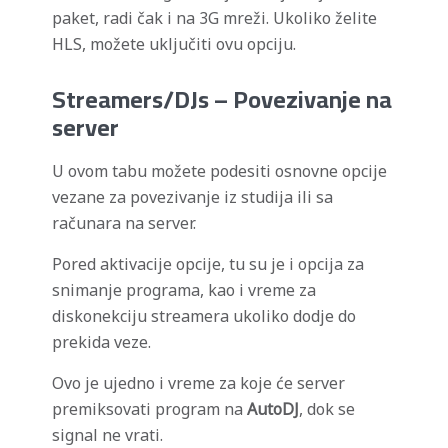
paket, radi čak i na 3G mreži. Ukoliko želite
HLS, možete uključiti ovu opciju.
Streamers/DJs – Povezivanje na
server
U ovom tabu možete podesiti osnovne opcije
vezane za povezivanje iz studija ili sa
računara na server.
Pored aktivacije opcije, tu su je i opcija za
snimanje programa, kao i vreme za
diskonekciju streamera ukoliko dodje do
prekida veze.
Ovo je ujedno i vreme za koje će server
premiksovati program na
AutoDJ
, dok se
signal ne vrati.